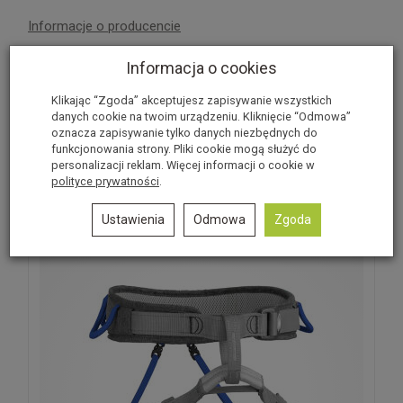
Informacje o producencie
Informacja o cookies
Recenzje
Klikając “Zgoda” akceptujesz zapisywanie wszystkich
danych cookie na twoim urządzeniu. Kliknięcie “Odmowa”
Produkt nie posiada recenzji.
Dodaj recenzję
oznacza zapisywanie tylko danych niezbędnych do
funkcjonowania strony. Pliki cookie mogą służyć do
personalizacji reklam. Więcej informacji o cookie w
Polecane produkty
polityce prywatności
.
Ustawienia
Odmowa
Zgoda