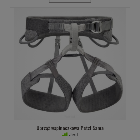
Uprząż wspinaczkowa Petzl Sama
Jest