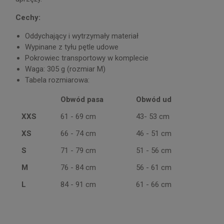
Cechy:
Oddychający i wytrzymały materiał
Wypinane z tyłu pętle udowe
Pokrowiec transportowy w komplecie
Waga: 305 g (rozmiar M)
Tabela rozmiarowa:
Obwód pasa
Obwód ud
XXS
61 - 69 cm
43- 53 cm
XS
66 - 74 cm
46 - 51 cm
S
71 - 79 cm
51 - 56 cm
M
76 - 84 cm
56 - 61 cm
L
84 - 91 cm
61 - 66 cm