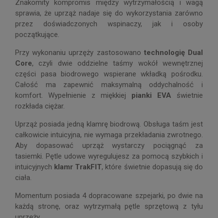
Znakomity kompromis między wytrzymałością i wagą
sprawia, że uprząż nadaje się do wykorzystania zarówno
przez doświadczonych wspinaczy, jak i osoby
początkujące.
Przy wykonaniu uprzęży zastosowano
technologię Dual
Core
, czyli dwie oddzielne taśmy wokół wewnętrznej
części pasa biodrowego wspierane wkładką pośrodku.
Całość ma zapewnić maksymalną oddychalność i
komfort. Wypełnienie z miękkiej
pianki EVA
świetnie
rozkłada ciężar.
Uprząż posiada jedną klamrę biodrową. Obsługa taśm jest
całkowicie intuicyjna, nie wymaga przekładania zwrotnego.
Aby dopasować uprząż wystarczy pociągnąć za
tasiemki. Pętle udowe wyregulujesz za pomocą szybkich i
intuicyjnych
klamr TrakFIT
, które świetnie dopasują się do
ciała.
Momentum posiada 4 dopracowane szpejarki, po dwie na
każdą stronę, oraz wytrzymałą pętle sprzętową z tyłu
uprzęży.