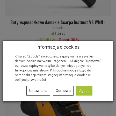
Buty wspinaczkowe damskie Scarpa Instinct VS WMN -
black
Jest
562,80 zł
Rabat: 30 %
Informacja o cookies
Wybierz opcje
Klikając “Zgoda” akceptujesz zapisywanie wszystkich
danych cookie na twoim urządzeniu. Kliknięcie “Odmowa”
oznacza zapisywanie tylko danych niezbędnych do
funkcjonowania strony. Pliki cookie mogą służyć do
personalizacji reklam. Więcej informacji o cookie w
polityce prywatności
.
Ustawienia
Odmowa
Zgoda