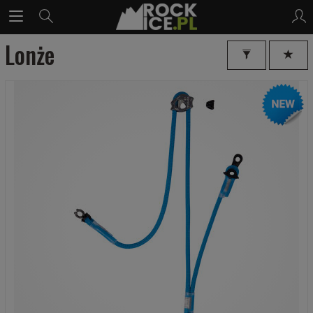
Lonże