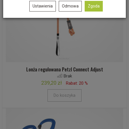
Ustawienia
Odmowa
Zgoda
Lonża regulowana Petzl Connect Adjust
Brak
239,20 zł
Rabat: 20 %
Do koszyka