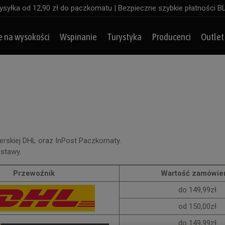
syłka od 12,90 zł do paczkomatu | Bezpieczne szybkie płatności B
e na wysokości
Wspinanie
Turystyka
Producenci
Outlet
ierskiej DHL oraz InPost Paczkomaty.
ostawy.
Przewoźnik
Wartość zamówie
do 149,99zł
od 150,00zł
do 149,99zł