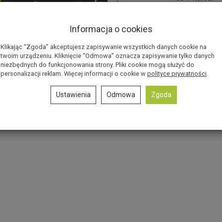
od 150,00zł
Informacja o cookies
+10,00zł do każdej formy wysył
Klikając “Zgoda” akceptujesz zapisywanie wszystkich danych cookie na
twoim urządzeniu. Kliknięcie “Odmowa” oznacza zapisywanie tylko danych
niezbędnych do funkcjonowania strony. Pliki cookie mogą służyć do
personalizacji reklam. Więcej informacji o cookie w
polityce prywatności
.
Ustawienia
Odmowa
Zgoda
ciu systemów naszych przewoźników.
 przesyłki, który należy wprowadzić do sytemu przewoźnika.