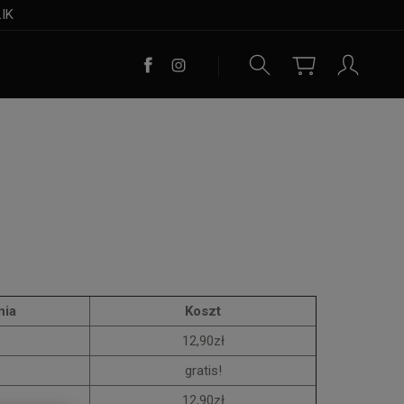
LIK
nia
Koszt
12,90zł
gratis!
12,90zł