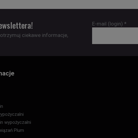
ewslettera!
E-mail (login)
*
 otrzymuj ciekawe informacje,
macje
in
ypożyczalni
in wypożyczalni
wiązań Plum