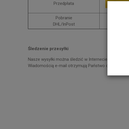
Przedpłata
Pobranie
DHL/InPost
Śledzenie przesyłki
Nasze wysyłki można śledzić w Internecie, przy uży
Wiadomością e-mail otrzymują Państwo od nas numer