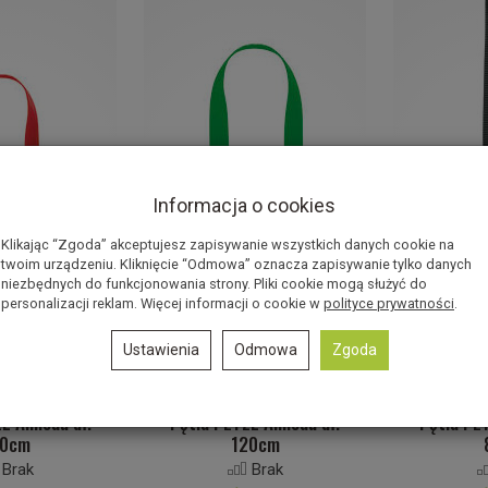
Informacja o cookies
Klikając “Zgoda” akceptujesz zapisywanie wszystkich danych cookie na
twoim urządzeniu. Kliknięcie “Odmowa” oznacza zapisywanie tylko danych
niezbędnych do funkcjonowania strony. Pliki cookie mogą służyć do
personalizacji reklam. Więcej informacji o cookie w
polityce prywatności
.
Ustawienia
Odmowa
Zgoda
L Anneau dł.
Pętla PETZL Anneau dł.
Pętla PE
50cm
120cm
Brak
Brak