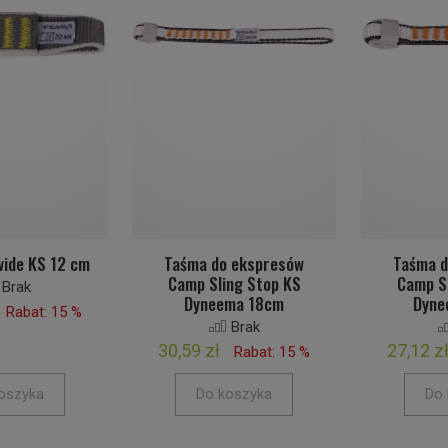
wide KS 12 cm
Taśma do ekspresów
Taśma d
Camp Sling Stop KS
Camp S
Brak
Dyneema 18cm
Dyne
Rabat: 15 %
Brak
30,59 zł
27,12 z
Rabat: 15 %
oszyka
Do koszyka
Do 