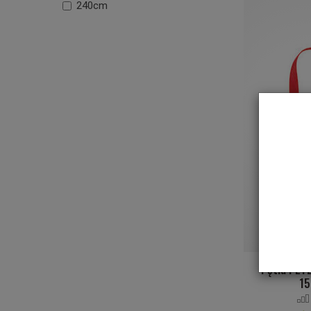
240cm
Pętla PETZ
1