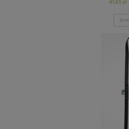
41,65 zł
Do k