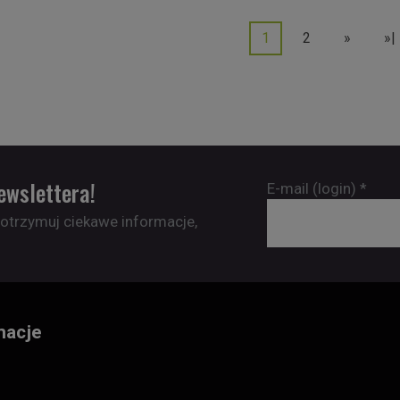
1
2
»
»|
ewslettera!
E-mail (login)
*
 otrzymuj ciekawe informacje,
macje