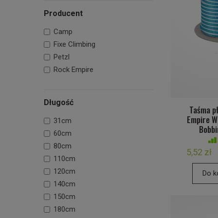
Producent
Camp
Fixe Climbing
Petzl
Rock Empire
Długość
Taśma p
Empire W
31cm
Bobb
60cm
80cm
5,52 zł
110cm
120cm
Do k
140cm
150cm
180cm