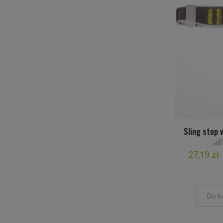
Sling stop 
27,19 zł
Do k