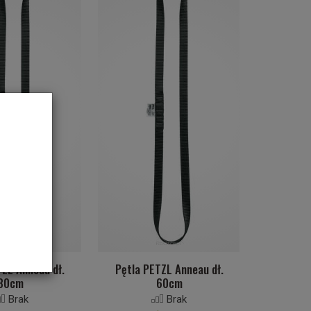
TZL Anneau dł.
Pętla PETZL Anneau dł.
80cm
60cm
Brak
Brak