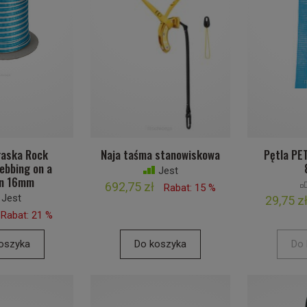
łaska Rock
Naja taśma stanowiskowa
Pętla PE
ebbing on a
Jest
in 16mm
692,75 zł
Rabat: 15 %
Jest
29,75 z
Rabat: 21 %
oszyka
Do koszyka
Do 