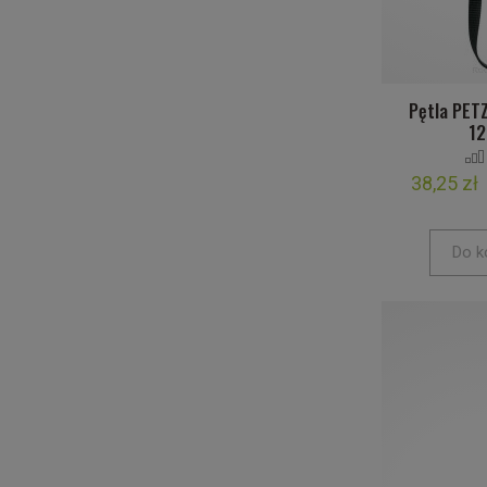
Pętla PETZ
1
38,25 zł
Do k