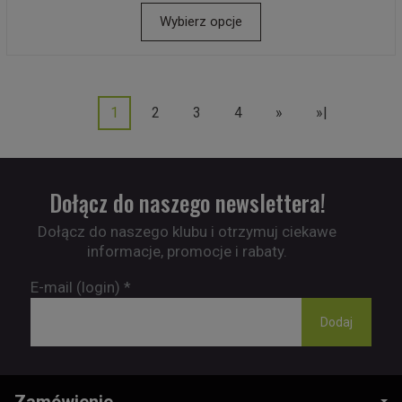
Wybierz opcje
1
2
3
4
»
»|
Dołącz do naszego newslettera!
Dołącz do naszego klubu i otrzymuj ciekawe
informacje, promocje i rabaty.
E-mail (login)
*