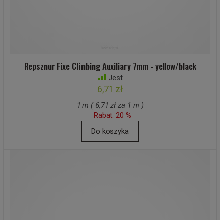
Repsznur Fixe Climbing Auxiliary 7mm - yellow/black
Jest
6,71 zł
1 m ( 6,71 zł za 1 m )
Rabat: 20 %
Do koszyka