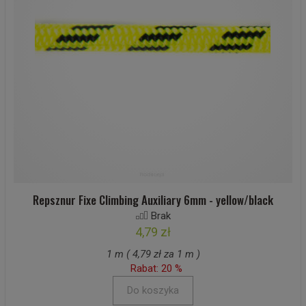
Repsznur Fixe Climbing Auxiliary 6mm - yellow/black
Brak
4,79 zł
1 m ( 4,79 zł za 1 m )
Rabat: 20 %
Do koszyka