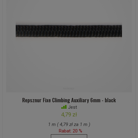
Repsznur Fixe Climbing Auxiliary 6mm - black
Jest
4,79 zł
1 m ( 4,79 zł za 1 m )
Rabat: 20 %