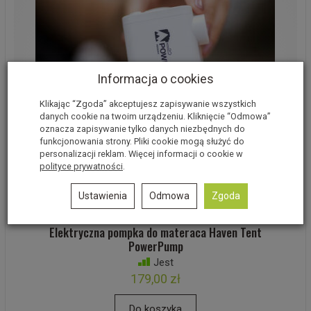
Informacja o cookies
Klikając “Zgoda” akceptujesz zapisywanie wszystkich
danych cookie na twoim urządzeniu. Kliknięcie “Odmowa”
oznacza zapisywanie tylko danych niezbędnych do
funkcjonowania strony. Pliki cookie mogą służyć do
personalizacji reklam. Więcej informacji o cookie w
polityce prywatności
.
Ustawienia
Odmowa
Zgoda
Elektryczna pompka do materaca Haven Tent
PowerPump
Jest
179,00 zł
Do koszyka