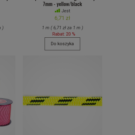
7mm - yellow/black
Jest
6,71 zł
 )
1 m ( 6,71 zł za 1 m )
Rabat: 20 %
Do koszyka