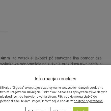
ry 4mm
to wysokiej jakości, półstatyczna lina pomocnicza
 wyjątkową odpornością na zużycie oraz dużą trwałością, a
jej wiązanie oraz transport. Dzięki zastosowaniu materiału
łość i odporność na uszkodzenia mechaniczne.
Informacja o cookies
Endurance braiding
, która sprawia, że warkocze liny są
Klikając “Zgoda” akceptujesz zapisywanie wszystkich danych cookie na
ą, zwartą i równomierną powierzchnię. Takie plecionki
twoim urządzeniu. Kliknięcie “Odmowa” oznacza zapisywanie tylko danych
niezbędnych do funkcjonowania strony. Pliki cookie mogą służyć do
się na dłuższą trwałość sznura. Dodatkowo, ta konstrukcja
personalizacji reklam. Więcej informacji o cookie w
polityce prywatności
.
teczek brudu i kurzu, które przyczyniają się do szybszego