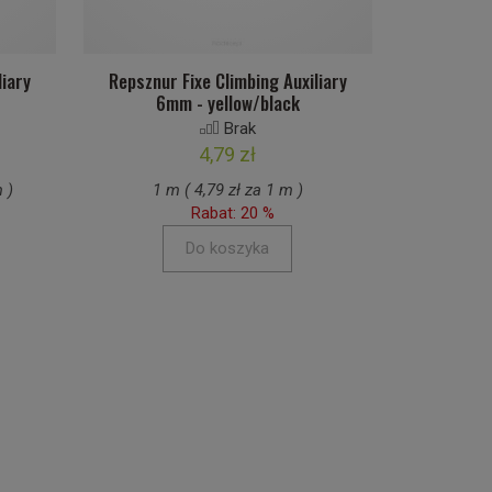
liary
Repsznur Fixe Climbing Auxiliary
6mm - yellow/black
Brak
4,79 zł
 )
1 m ( 4,79 zł za 1 m )
Rabat: 20 %
Do koszyka