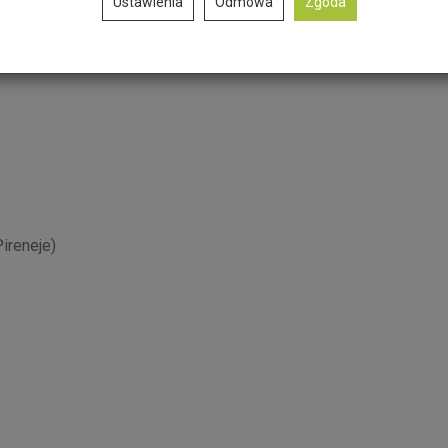
Ustawienia
Odmowa
Zgoda
etnie sprawdza się w różnych aktywnościach na świeżym
ie oraz zanieczyszczenia.
ireneje)