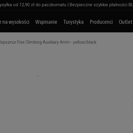
syłka od 12,90 zł do paczkomatu | Bezpieczne szybkie płatności B
e na wysokości
Wspinanie
Turystyka
Producenci
Outlet
Repsznur Fixe Climbing Auxiliary 4mm - yellow/black