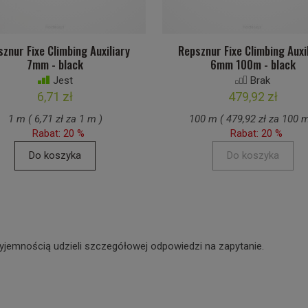
znur Fixe Climbing Auxiliary
Repsznur Fixe Climbing Auxi
7mm - black
6mm 100m - black
Jest
Brak
6,71 zł
479,92 zł
1 m ( 6,71 zł za 1 m )
100 m ( 479,92 zł za 100 m
Rabat: 20 %
Rabat: 20 %
Do koszyka
Do koszyka
yjemnością udzieli szczegółowej odpowiedzi na zapytanie.