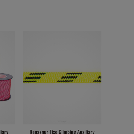
liary
Repsznur Fixe Climbing Auxiliary