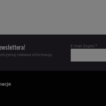
ewslettera!
E-mail (login)
*
 otrzymuj ciekawe informacje,
macje