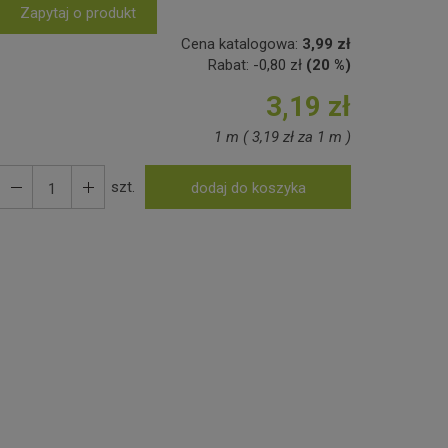
Zapytaj o produkt
Cena katalogowa:
3,99 zł
Rabat:
-
0,80 zł
(20 %)
3,19 zł
1 m
(
3,19 zł
za
1 m
)
szt.
dodaj do koszyka