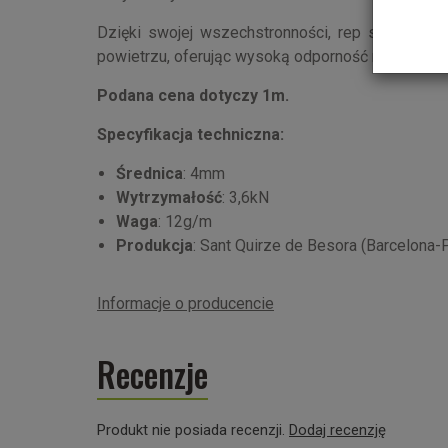
Dzięki swojej wszechstronności, rep sznur świ
powietrzu, oferując wysoką odporność na ścieran
Podana cena dotyczy 1m.
Specyfikacja techniczna:
Średnica
: 4mm
Wytrzymałość
: 3,6kN
Waga
: 12g/m
Produkcja
: Sant Quirze de Besora (Barcelona-P
Informacje o producencie
Recenzje
Produkt nie posiada recenzji.
Dodaj recenzję