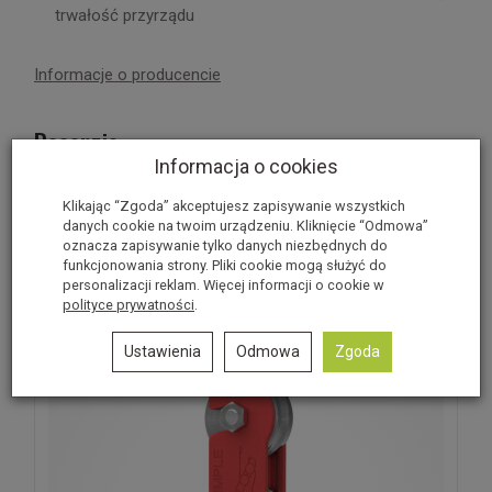
trwałość przyrządu
Informacje o producencie
Recenzje
W ostatnich 7 dniach produktem interesują się
3
osoby.
Informacja o cookies
Produkt nie posiada recenzji.
Dodaj recenzję
Klikając “Zgoda” akceptujesz zapisywanie wszystkich
danych cookie na twoim urządzeniu. Kliknięcie “Odmowa”
oznacza zapisywanie tylko danych niezbędnych do
Polecane produkty
funkcjonowania strony. Pliki cookie mogą służyć do
personalizacji reklam. Więcej informacji o cookie w
polityce prywatności
.
Ustawienia
Odmowa
Zgoda