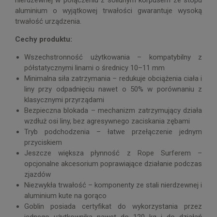
nierdzewnej w połączeniu z solidnym korpusem ze stopu
aluminium o wyjątkowej trwałości gwarantuje wysoką
trwałość urządzenia.
Cechy produktu:
Wszechstronność użytkowania – kompatybilny z
półstatycznymi linami o średnicy 10–11 mm
Minimalna siła zatrzymania – redukuje obciążenia ciała i
liny przy odpadnięciu nawet o 50% w porównaniu z
klasycznymi przyrządami
Bezpieczna blokada – mechanizm zatrzymujący działa
wzdłuż osi liny, bez agresywnego zaciskania zębami
Tryb podchodzenia – łatwe przełączenie jednym
przyciskiem
Jeszcze większa płynność z Rope Surferem –
opcjonalne akcesorium poprawiające działanie podczas
zjazdów
Niezwykła trwałość – komponenty ze stali nierdzewnej i
aluminium kute na gorąco
Goblin posiada certyfikat do wykorzystania przez