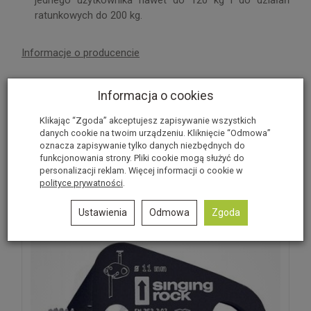
jednego użytkownika nawet do 120 kg i do działań
ratunkowych do 200 kg.
Informacje o producencie
W ostatnich 7 dniach produktem interesują się
3
osoby.
Recenzje
Informacja o cookies
Klikając “Zgoda” akceptujesz zapisywanie wszystkich
Produkt nie posiada recenzji.
Dodaj recenzję
danych cookie na twoim urządzeniu. Kliknięcie “Odmowa”
oznacza zapisywanie tylko danych niezbędnych do
funkcjonowania strony. Pliki cookie mogą służyć do
Polecane produkty
personalizacji reklam. Więcej informacji o cookie w
polityce prywatności
.
Ustawienia
Odmowa
Zgoda