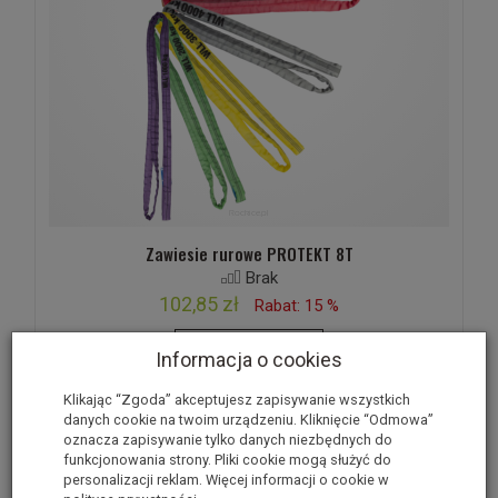
Zawiesie rurowe PROTEKT 8T
Brak
102,85 zł
Rabat: 15 %
Wybierz opcje
Informacja o cookies
Klikając “Zgoda” akceptujesz zapisywanie wszystkich
danych cookie na twoim urządzeniu. Kliknięcie “Odmowa”
oznacza zapisywanie tylko danych niezbędnych do
funkcjonowania strony. Pliki cookie mogą służyć do
personalizacji reklam. Więcej informacji o cookie w