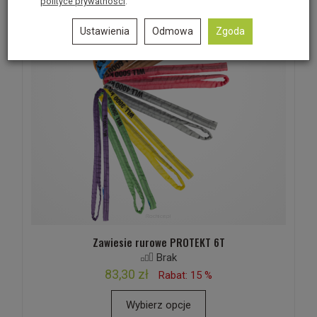
polityce prywatności
.
Ustawienia
Odmowa
Zgoda
Zawiesie rurowe PROTEKT 6T
Brak
83,30 zł
Rabat: 15 %
Wybierz opcje