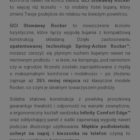
komfortu nawet na końcu świata.
GCI Stowaway Rocker
to więcej niż krzesło – to mobilny fotel bujany, który
zmieni Twoje podejście do relaksu na świeżym powietrzu.
GCI Stowaway Rocker
to nowoczesne krzesło
turystyczne, które łączy wygodę bujania z kompaktową
konstrukcją składaną. Dzięki zastosowaniu
opatentowanej technologii Spring-Action Rocker™
,
możesz cieszyć się płynnym ruchem bujanym nawet na
nierównym podłożu – w lesie, na kempingu, pod namiotem
czy w ogrodzie. Krzesło zostało zaprojektowane z myślą
o maksymalnym komforcie i mobilności – po złożeniu
zajmuje aż
35% mniej miejsca
niż klasyczne modele
Rocker, co czyni je idealnym towarzyszem podróży.
Solidna stalowa konstrukcja z powłoką proszkową
gwarantuje trwałość i odporność na warunki zewnętrzne,
a ergonomiczny kształt siedziska
Infinity Comfort Edge™
oraz oddychający panel z siatki zapewniają wygodę nawet
podczas dłuższego użytkowania.
Miękkie podłokietniki
,
uchwyt na napój i kieszonka na telefon
czynią to