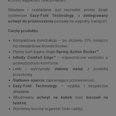
krzesło wyjątkowo funkcjonalnym.
Składanie i rozkładanie jest niezwykle proste dzięki
systemowi
Eazy-Fold Technology
, a
zintegrowany
uchwyt do przenoszenia
pozwala na wygodny transport.
C
echy produktu:
Kompaktowa konstrukcja – po złożeniu 35% mniejsze
niż standardowe krzesła Rocker.
Płynny ruch bujany dzięki
Spring-Action Rocker™
.
Infinity Comfort Edge™
– ergonomiczne siedzisko o
podwyższonym komforcie.
Lekki i wytrzymały
stalowy stelaż
z powłoką
proszkową.
Siatkowe oparcie
zapewniające przewiewność.
Eazy-Fold Technology
– szybkie i bezpieczne
składanie.
Wbudowany
uchwyt na kubek
oraz
kieszeń na
telefon
.
Wymienny boczny organizer (side caddy).