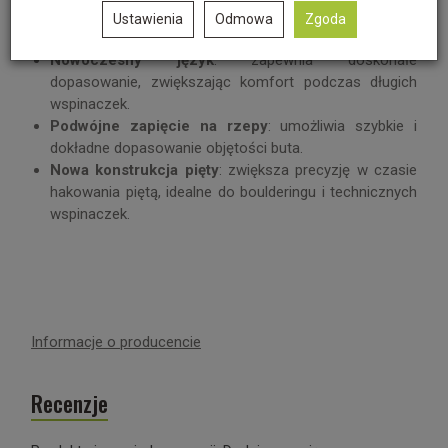
Precyzyjność na małych stopniach
: idealne do
Ustawienia
Odmowa
Zgoda
wspinaczki technicznej.
Nowoczesny język
: zapewnia doskonałe
dopasowanie, zwiększając komfort podczas długich
wspinaczek.
Podwójne zapięcie na rzepy
: umożliwia szybkie i
dokładne dopasowanie objętości buta.
Nowa konstrukcja pięty
: zwiększa precyzję w czasie
hakowania piętą, idealne do boulderingu i technicznych
wspinaczek.
Informacje o producencie
Recenzje