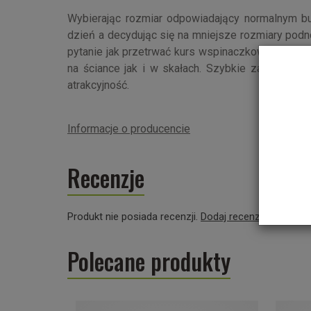
Wybierając rozmiar odpowiadający normalnym b
dzień a decydując się na mniejsze rozmiary podn
pytanie jak przetrwać kurs wspinaczkowy? Jest 
na ściance jak i w skałach. Szybkie zapięcie Ve
atrakcyjność.
Informacje o producencie
Recenzje
Produkt nie posiada recenzji.
Dodaj recenzję
Polecane produkty