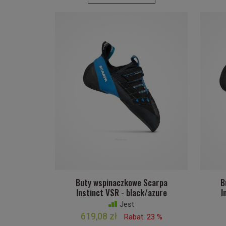
Buty wspinaczkowe Scarpa
B
Instinct VSR - black/azure
I
Jest
619,08 zł
Rabat: 23 %