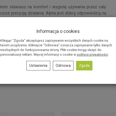
utom stawiasz na komfort i wygodę używania przez cały
osisz precyzję działania. Alpha jest dobrą odpowiedzią na
też dobrym pomysłem na długie sesje treningowe zarówno
lcro ułatwia ściąganie i zakładanie a dobra cena podnosi
Informacja o cookies
Klikając “Zgoda” akceptujesz zapisywanie wszystkich danych cookie na
twoim urządzeniu. Kliknięcie “Odmowa” oznacza zapisywanie tylko danych
niezbędnych do funkcjonowania strony. Pliki cookie mogą służyć do
personalizacji reklam. Więcej informacji o cookie w
polityce prywatności
.
Ustawienia
Odmowa
Zgoda