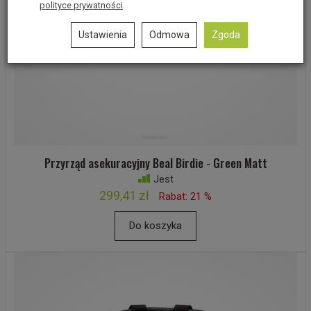
polityce prywatności
.
Ustawienia
Odmowa
Zgoda
Przyrząd asekuracyjny Beal Birdie - Green Matt
Jest
299,41 zł
Rabat: 21 %
Do koszyka