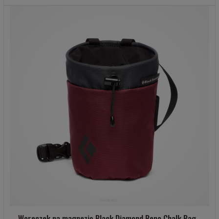
Woreczek na magnezję Black Diamond Repo Chalk Bag -