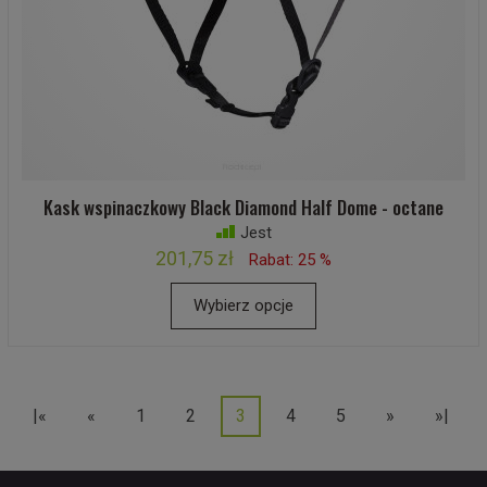
Kask wspinaczkowy Black Diamond Half Dome - octane
Jest
201,75 zł
Rabat: 25 %
Wybierz opcje
|«
«
1
2
3
4
5
»
»|