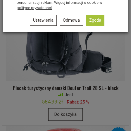
personalizacji reklam. Więcej informacji o cookie w
polityce prywatności
.
Ustawienia
Odmowa
Zgoda
Plecak turystyczny damski Deuter Trail 28 SL - black
Jest
584,99 zł
Rabat: 25 %
Do koszyka