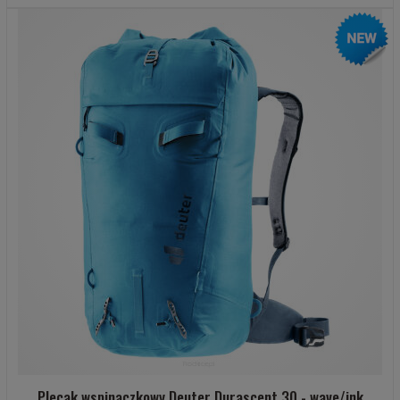
Plecak wspinaczkowy Deuter Durascent 30 - wave/ink