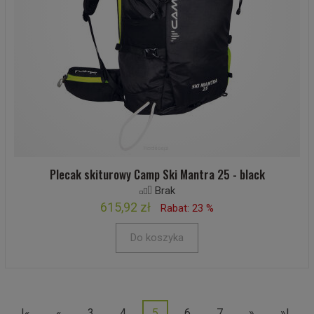
Plecak skiturowy Camp Ski Mantra 25 - black
Brak
615,92 zł
Rabat: 23 %
Do koszyka
|«
«
3
4
5
6
7
»
»|